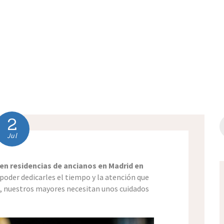
PORTAL DEL
 en Madrid 
EMPLEADO
AYUDAS PÚBLICAS
Y FONDOS
EUROPEOS
2
B
Jul
en residencias de ancianos en Madrid en
poder dedicarles el tiempo y la atención que
, nuestros mayores necesitan unos cuidados