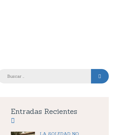
en verano
uscar:
Entradas Recientes
LA SOLEDAD NO