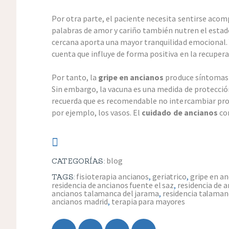
Por otra parte, el paciente necesita sentirse acomp
palabras de amor y cariño también nutren el estad
cercana aporta una mayor tranquilidad emocional. 
cuenta que influye de forma positiva en la recupera
Por tanto, la
gripe en ancianos
produce síntomas 
Sin embargo, la vacuna es una medida de protecci
recuerda que es recomendable no intercambiar pr
por ejemplo, los vasos. El
cuidado de ancianos
com
blog
CATEGORÍAS:
fisioterapia ancianos
,
geriatrico
,
gripe en a
TAGS:
residencia de ancianos fuente el saz
,
residencia de 
ancianos talamanca del jarama
,
residencia talaman
ancianos madrid
,
terapia para mayores